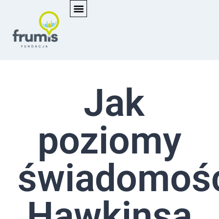
Jak
poziomy
świadomoś
Hawkinsa